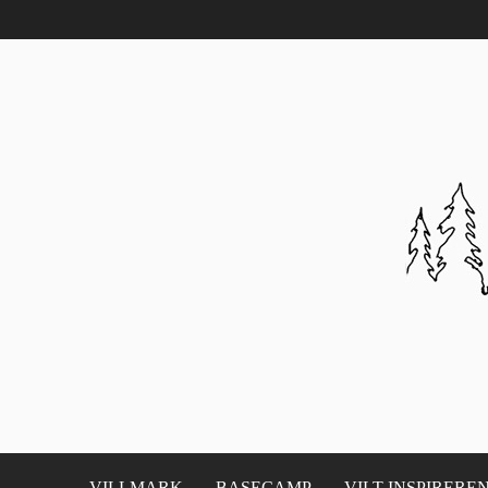
VILLMARK
BASECAMP
VILT INSPIRERE