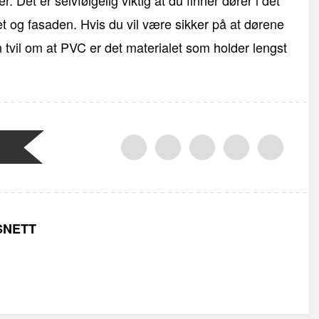
r. Det er selvfølgelig viktig at du finner dører i det
 og fasaden. Hvis du vil være sikker på at dørene
 tvil om at PVC er det materialet som holder lengst
SNETT