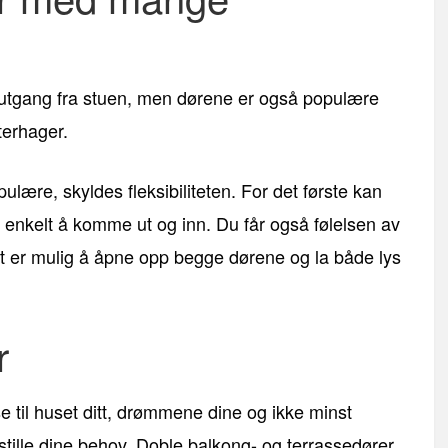
tgang fra stuen, men dørene er også populære
terhager.
ulære, skyldes fleksibiliteten. For det første kan
 enkelt å komme ut og inn. Du får også følelsen av
 er mulig å åpne opp begge dørene og la både lys
r
e til huset ditt, drømmene dine og ikke minst
tille dine behov. Doble balkong- og terrassedører