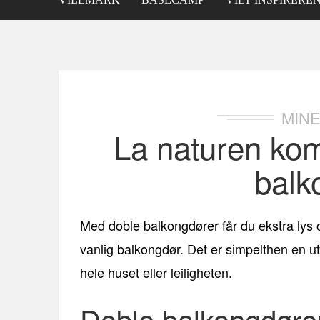
MINE
La naturen ko
balk
Med doble balkongdører får du ekstra lys 
vanlig balkongdør. Det er simpelthen en utr
hele huset eller leiligheten.
Doble balkongdører