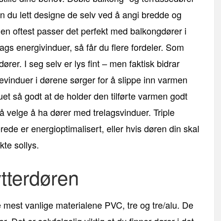
n du lett designe de selv ved å angi bredde og
 men oftest passer det perfekt med balkongdører i
gs energivinduer, så får du flere fordeler. Som
rer. I seg selv er lys fint – men faktisk bidrar
evinduer i dørene sørger for å slippe inn varmen
duet så godt at de holder den tilførte varmen godt
å velge å ha dører med trelagsvinduer. Triple
lerede er energioptimalisert, eller hvis døren din skal
te sollys.
ytterdøren
 mest vanlige materialene PVC, tre og tre/alu. De