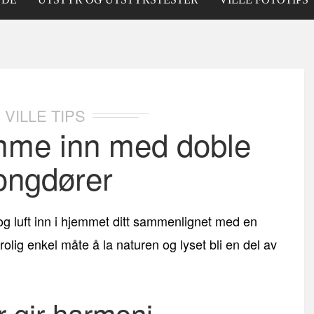
 VILLE TIPS
mme inn med doble
ongdører
og luft inn i hjemmet ditt sammenlignet med en
olig enkel måte å la naturen og lyset bli en del av
 gir harmoni