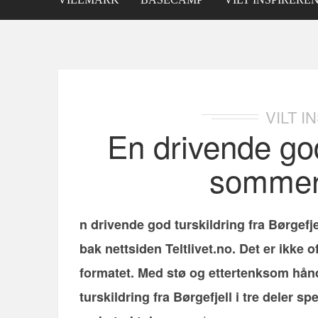
VILT 
En drivende god
sommer 
n drivende god turskildring fra Børgefj
bak nettsiden Teltlivet.no. Det er ikke 
formatet. Med stø og ettertenksom hånd
turskildring fra Børgefjell i tre deler s