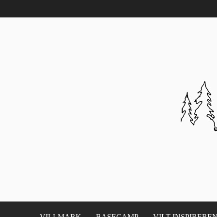
VILLMARK
BASECAMP
VILT INSPIRERE