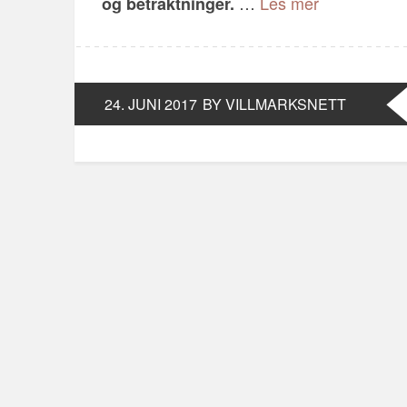
…
Les mer
og betraktninger.
24. JUNI 2017
BY VILLMARKSNETT